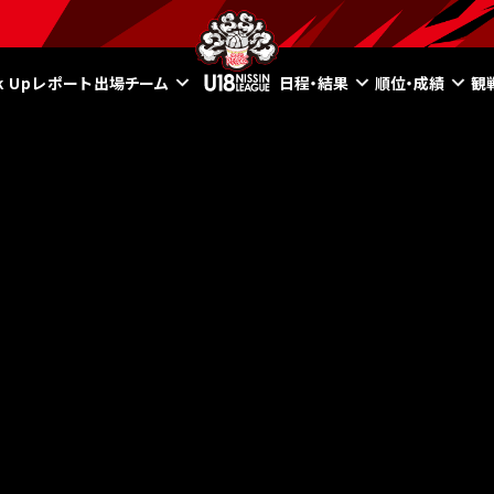
ck Upレポート
出場チーム
日程・結果
順位・成績
観