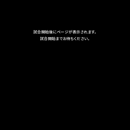
試合開始後にページが表示されます。
試合開始までお待ちください。