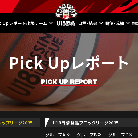
ck Upレポート
出場チーム
日程・結果
順位・成績
観
Pick Upレポート
PICK UP REPORT
トップリーグ2025
U18日清食品ブロックリーグ2025
グループA
グループB
グループC