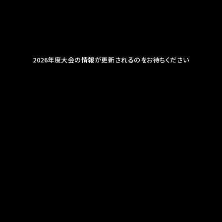
2026年度大会の情報が更新されるのをお待ちください