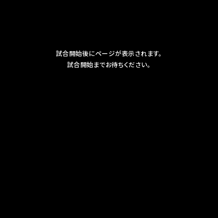
試合開始後にページが表示されます。
試合開始までお待ちください。