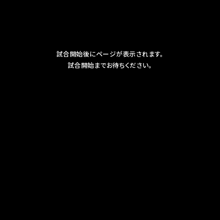
試合開始後にページが表示されます。
試合開始までお待ちください。