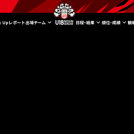
ck Upレポート
出場チーム
日程・結果
順位・成績
観