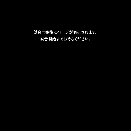
試合開始後にページが表示されます。
試合開始までお待ちください。