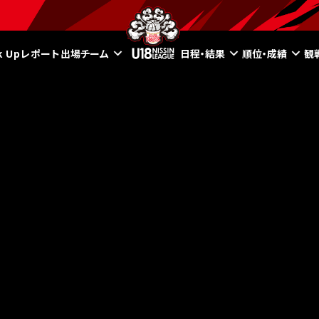
ck Upレポート
出場チーム
日程・結果
順位・成績
観