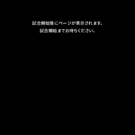
試合開始後にページが表示されます。
試合開始までお待ちください。