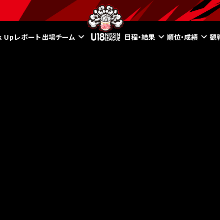
ck Upレポート
出場チーム
日程・結果
順位・成績
観