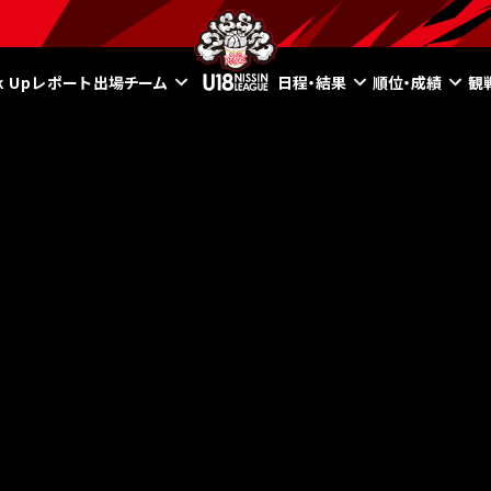
ck Upレポート
出場チーム
日程・結果
順位・成績
観