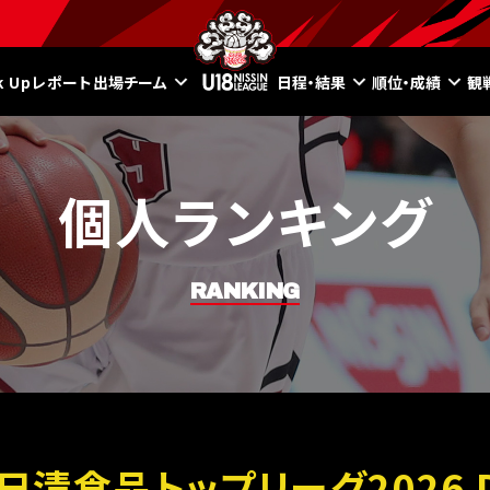
ck Upレポート
出場チーム
日程・結果
順位・成績
観
個人ランキング
RANKING
8日清食品トップリーグ2026 Di