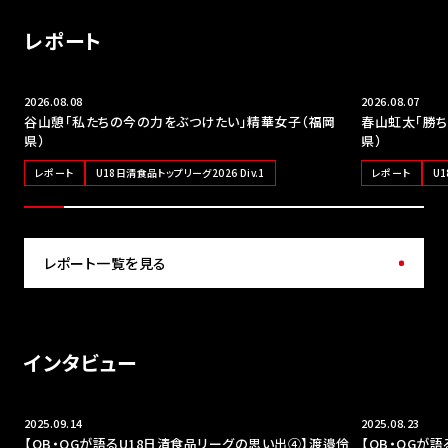
レポート
NEW
NEW
2026.08.08
2026.08.07
谷山憩「私たちの今の力をぶつけたい」精華女子（福岡
春山虹太「勝ち
県）
県）
レポート
U18日清食品トップリーグ2026 Div.1
レポート
U1
レポート一覧を見る
インタビュー
2025.09.14
2025.08.23
【OB・OGが語るU18日清食品リーグの思い出④】渡邉伶
【OB・OGが