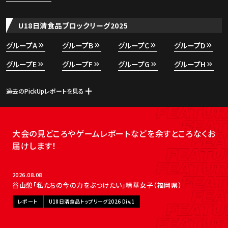
U18日清食品ブロックリーグ2025
グループA
グループB
グループC
グループD
グループE
グループF
グループG
グループH
過去のPickUpレポートを見る
大会の見どころやゲームレポートなどを余すところなくお
届けします！
NEW
2026.08.08
谷山憩「私たちの今の力をぶつけたい」精華女子（福岡県）
レポート
U18日清食品トップリーグ2026 Div.1