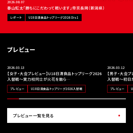
NEW
2026.08.07
春山虹太「勝ちにこだわって戦います」帝京長岡（新潟県）
レポート
U18日清食品トップリーグ2026 Div.1
プレビュー
2026.03.13
2026.03.12
【女子・大会プレビュー】U18日清食品トップリーグ2026
【男子・大会プ
入替戦〜実力校同士が火花を散ら…
入替戦〜初日
プレビュー
U18日清食品トップリーグ2026入替戦
プレビュー
プレビュー一覧を見る