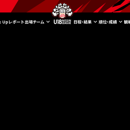
ck Upレポート
出場チーム
日程・結果
順位・成績
観