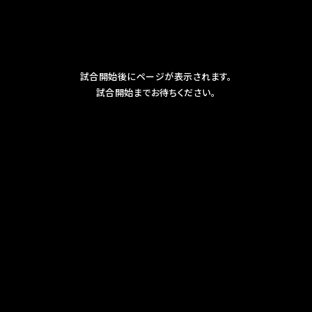
試合開始後にページが表示されます。
試合開始までお待ちください。