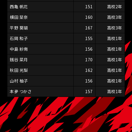
西亀 帆花
151
高校2年
横田 栞奈
160
高校3年
平野 葵瑚
167
高校3年
石岡 和子
155
高校1年
中島 紗南
156
高校1年
銭谷 菜月
170
高校1年
秋田 光梨
162
高校1年
山村 柚子
156
高校1年
本夛 つかさ
157
高校1年