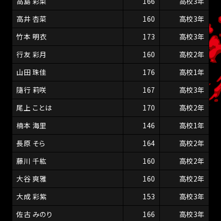
高島 彩菜
166
高校3年
高井 杏菜
160
高校3年
竹本 明衣
173
高校3年
行友 彩月
160
高校2年
山田 珠佳
176
高校1年
隨行 莉咲
167
高校3年
尾上 ことは
170
高校2年
楠本 海里
146
高校1年
長原 そら
164
高校2年
藤川 千紘
160
高校2年
大谷 爽雅
160
高校2年
大成 彩紫
153
高校3年
佐古 みのり
166
高校3年