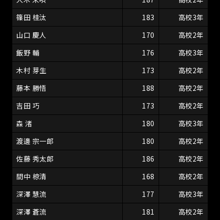
篠田 桂汰
183
高校3年
山口 慶人
170
高校2年
飯野 輔
176
高校3年
木村 芽生
173
高校2年
藤本 勝悟
188
高校2年
吉田 巧
173
高校2年
森 渚
180
高校3年
渡邊 宗一郎
180
高校2年
佐藤 秀太郎
186
高校2年
間中 椋清
168
高校2年
深澤 慧流
177
高校3年
深澤 蒼流
181
高校2年