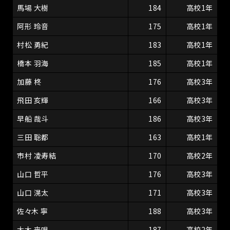
馬場 大樹
184
高校1年
阿形 玲音
175
高校1年
村松 勇紀
183
高校1年
橋本 羽海
185
高校1年
加藤 柊
176
高校3年
飛田 亥輝
166
高校3年
早船 哉斗
186
高校3年
三田 聡都
163
高校1年
市村 凌寿結
170
高校2年
山口 哲平
176
高校3年
山口 滉太
171
高校3年
佐々木 寧
188
高校3年
大木 来唄
187
高校2年