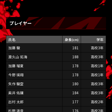
プレイヤー
氏名
身長
学年
(cm)
加藤 駿
181
高校3年
渡久山 拓海
188
高校3年
加藤 瑠夏
178
高校1年
今野 瑛翔
178
高校1年
矢作 駿空
180
高校3年
奥井 佑讓
184
高校3年
出村 太郎
177
高校2年
杉野 遥音
176
高校2年