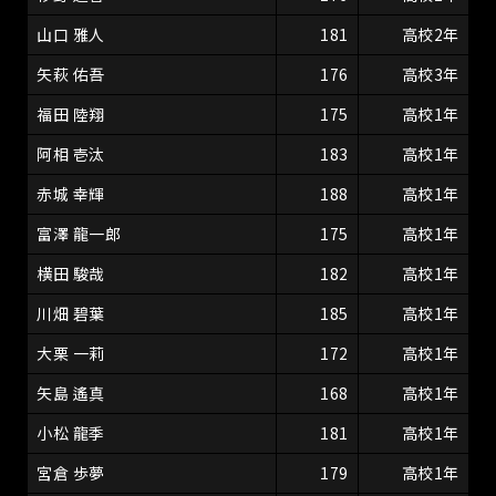
山口 雅人
181
高校2年
矢萩 佑吾
176
高校3年
福田 陸翔
175
高校1年
阿相 壱汰
183
高校1年
赤城 幸輝
188
高校1年
富澤 龍一郎
175
高校1年
横田 駿哉
182
高校1年
川畑 碧葉
185
高校1年
大栗 一莉
172
高校1年
矢島 遙真
168
高校1年
小松 龍季
181
高校1年
宮倉 歩夢
179
高校1年