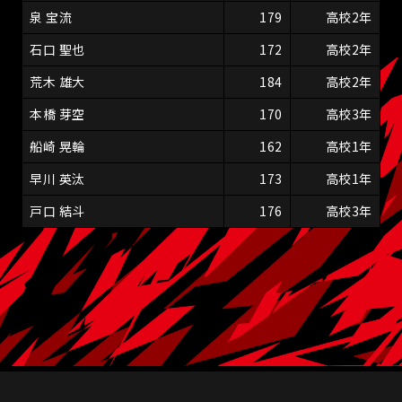
泉 宝流
179
高校2年
石口 聖也
172
高校2年
荒木 雄大
184
高校2年
本橋 芽空
170
高校3年
船崎 晃輪
162
高校1年
早川 英汰
173
高校1年
戸口 結斗
176
高校3年