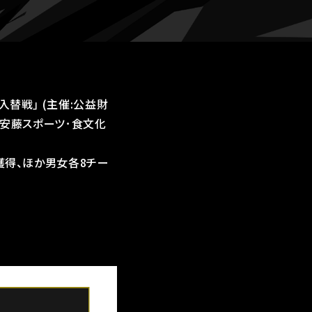
26入替戦｣ (主催:公益財
 安藤スポーツ･食文化
獲得、ほか男女各8チー