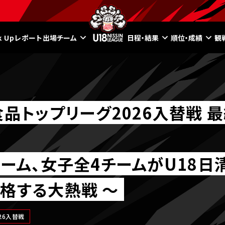
ck Upレポート
出場チーム
日程・結果
順位・成績
観
食品トップリーグ2026入替戦 
チーム、女子全4チームがU18日
格する大熱戦 ～
26入替戦