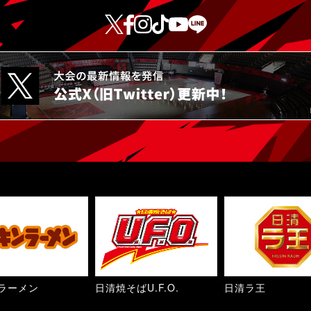
ラーメン
日清焼そばU.F.O.
日清ラ王