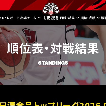
ck Upレポート
出場チーム
日程・結果
順位・成績
観
順位表・対戦結果
STANDINGS
8日清食品トップリーグ2026 Di