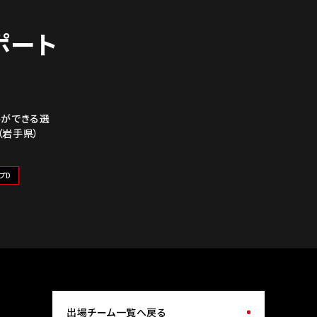
レポート
ルができる選
（岩手県）
プD
出場チーム一覧へ戻る