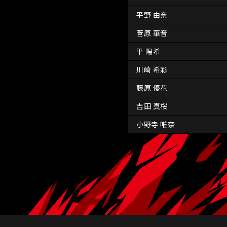
平野 由奈
菅原 華音
平 陽希
川崎 希彩
藤原 優花
吉田 真桜
小野寺 唯奈