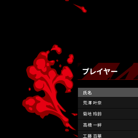
プレイヤー
氏名
荒澤 叶奈
菊地 玲鈴
高橋 一絆
工藤 百華