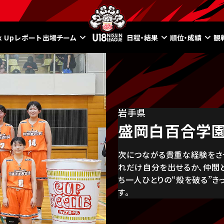
ck Upレポート
出場チーム
日程・結果
順位・成績
観
岩手県
盛岡白百合学
次につながる貴重な経験をさ
れだけ自分を出せるか、仲間
ち一人ひとりの“殻を破る”き
す。