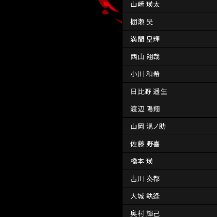
山﨑 瑛太
棚瀬 昊
満間 皇輝
西山 翔哉
小川 和希
日比野 遥生
渡辺 陽翔
山岡 滉ノ助
佐藤 野喜
橋本 瑛
古川 奏都
大城 執逢
奥村 輝己