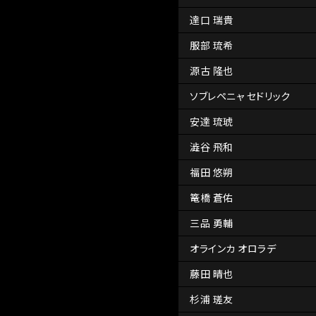
達口 瑞貴
服部 琉希
源古 隆也
ソブレペニャ セドリック
安達 琉琥
澁谷 飛和
福田 悠朔
篭橋 蒼佑
三品 勇輔
オラインカ オロラデ
藤田 晴也
杉浦 瑳友