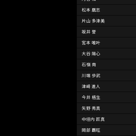
松本 凰志
片山 多津美
坂井 誉
宮本 唯叶
大谷 陽心
石嶺 南
川端 歩武
津崎 進人
今井 梧生
矢野 秀真
中垣内 匠真
岡部 覇旺