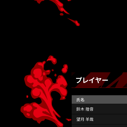
プレイヤー
氏名
鈴木 陸音
望月 羊哉