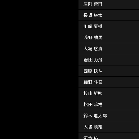
居附 蒼甫
長坂 瑛太
川﨑 夏樹
浅野 柚馬
大場 悠貴
岩田 力飛
西脇 快斗
細野 斗吾
杉山 維吹
松田 玖梧
鈴木 進太郎
大城 執維
河合 佑