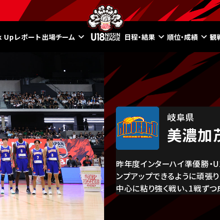
ck Upレポート
出場チーム
日程・結果
順位・成績
観
岐阜県
美濃加
昨年度インターハイ準優勝・U
ンプアップできるように頑張
中心に粘り強く戦い、1戦ずつ