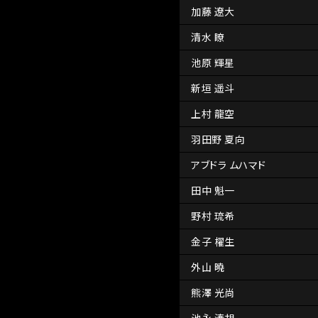
加藤 遼大
清水 瞭
池原 輝星
新垣 遥斗
上村 龍空
羽田野 夏向
アブドラ ムハマド
田中 魁一
野村 琉希
金子 櫂生
外山 曉
熊澤 光尚