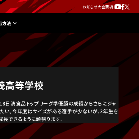
お知らせ
大会要項
戦方法
茂高等学校
18日清食品トップリーグ準優勝の成績からさらにジャ
りたい。今年度はサイズがある選手が少ないが、3年生を
成長できるように頑張ります。