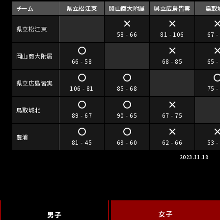
チーム
県立松江東
岡山商大附属
県立広島皆実
鳥取
県立松江東
58 - 66
81 - 106
67 -
岡山商大附属
66 - 58
68 - 85
65 -
県立広島皆実
106 - 81
85 - 68
75 -
鳥取城北
89 - 67
90 - 65
67 - 75
豊浦
81 - 45
69 - 60
62 - 66
53 -
2023.11.18
女子
男子