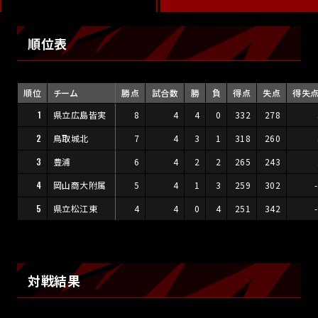
順位表
順位
チーム
勝点
試合数
勝
負
得点
失点
得失
1
県立広島皆実
8
4
4
0
332
278
2
鳥取城北
7
4
3
1
318
260
3
豊浦
6
4
2
2
265
243
4
岡山商大附属
5
4
1
3
259
302
5
県立松江東
4
4
0
4
251
342
対戦結果