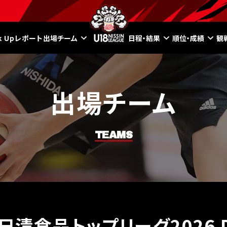
ck Upレポート
出場チーム
日程・結果
順位・成績
観
出場チーム
TEAMS
8日清食品トップリーグ2026 Di