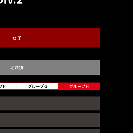
女子
地域別
プF
グループG
グループH