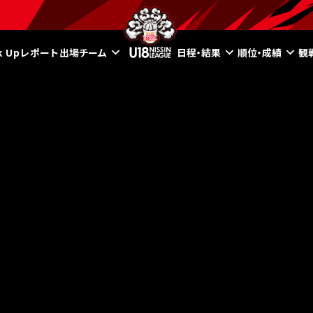
ck Upレポート
出場チーム
日程・結果
順位・成績
観