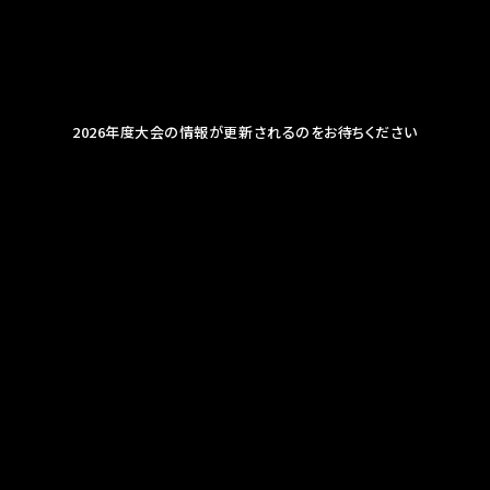
2026年度大会の情報が更新されるのをお待ちください