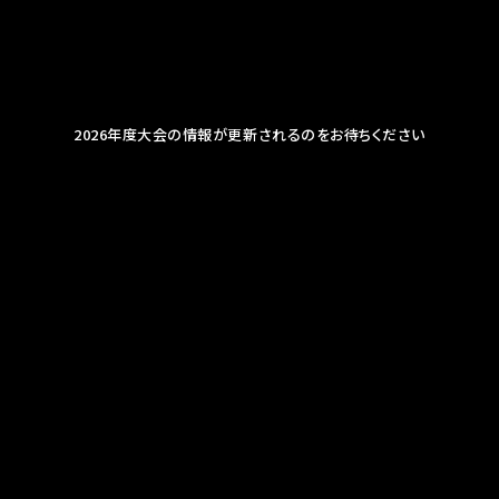
2026年度大会の情報が更新されるのをお待ちください