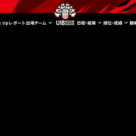
ck Upレポート
出場チーム
日程・結果
順位・成績
観