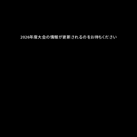
2026年度大会の情報が更新されるのをお待ちください