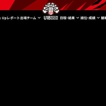
ck Upレポート
出場チーム
日程・結果
順位・成績
観