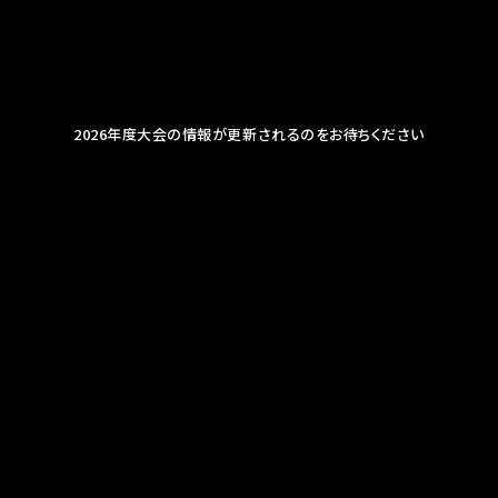
2026年度大会の情報が更新されるのをお待ちください