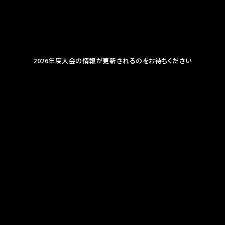
2026年度大会の情報が更新されるのをお待ちください