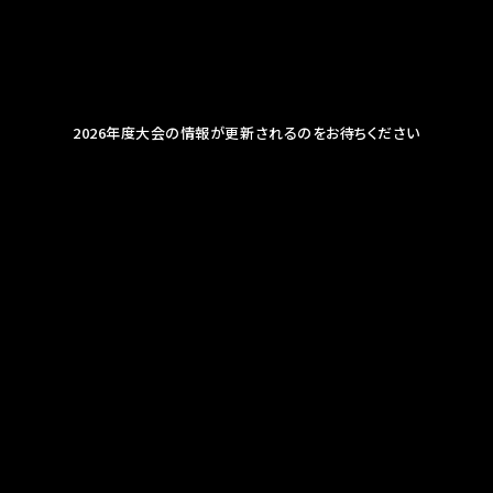
2026年度大会の情報が更新されるのをお待ちください