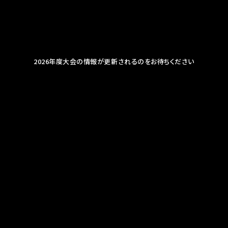
2026年度大会の情報が更新されるのをお待ちください