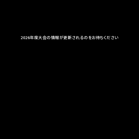
2026年度大会の情報が更新されるのをお待ちください