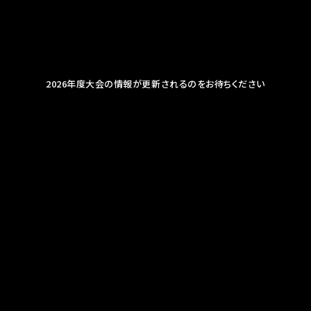
2026年度大会の情報が更新されるのをお待ちください