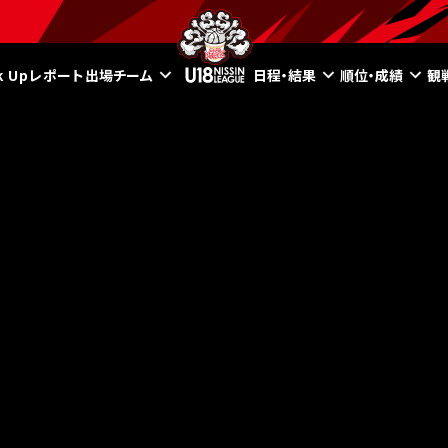
ck Upレポート
出場チーム
日程・結果
順位・成績
観