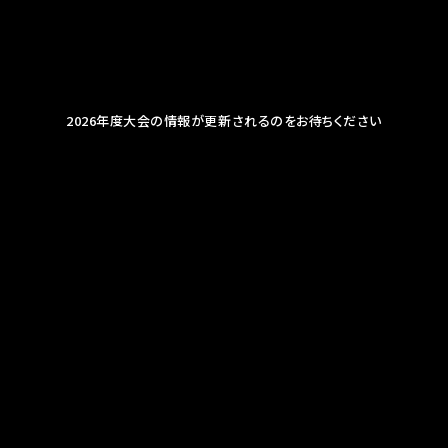
2026年度大会の情報が更新されるのをお待ちください