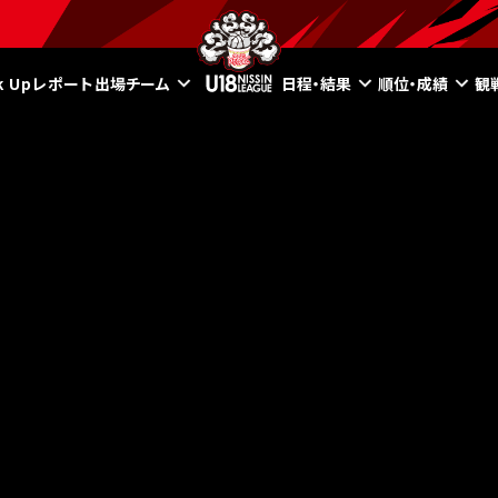
ck Upレポート
出場チーム
日程・結果
順位・成績
観