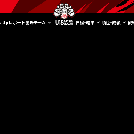
ck Upレポート
出場チーム
日程・結果
順位・成績
観