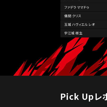
ファデラ ママドゥ
儀間 クリス
玉城 ハヴィエル レオ
宇江城 樹生
Pick Up