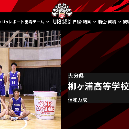
ck Upレポート
出場チーム
日程・結果
順位・成績
観
大分県
柳ヶ浦高等学
信和力成