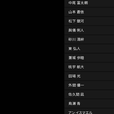
中尾 富太朗
山本 蒼依
松下 銀河
與儀 俐人
砂川 清絆
東 弘人
兼城 歩睦
桃宇 航大
田場 光
外間 優一
佐久間 凪
鳥瀬 青
アン イスマエル