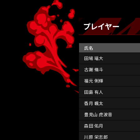
プレイヤー
氏名
田場 瑶大
古謝 脩斗
福元 俐輝
田島 有人
香月 颯太
豊見山 虎波音
森田 佑月
川原 栄志郎