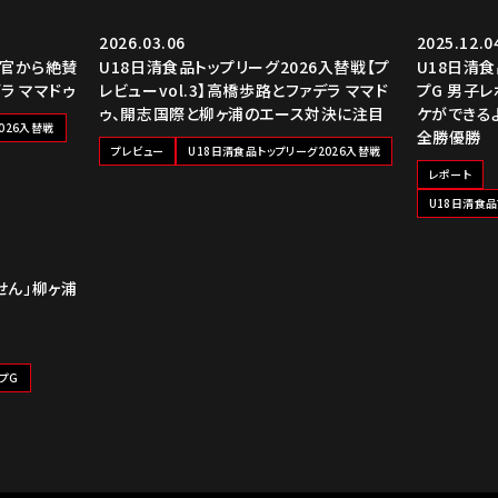
2026.03.06
2025.12.0
揮官から絶賛
U18日清食品トップリーグ2026入替戦【プ
U18日清食
ラ ママドゥ
レビューvol.3】高橋歩路とファデラ ママド
プG 男子
ゥ、開志国際と柳ヶ浦のエース対決に注目
ケができる
026入替戦
全勝優勝
プレビュー
U18日清食品トップリーグ2026入替戦
レポート
U18日清食品
せん」柳ヶ浦
プG