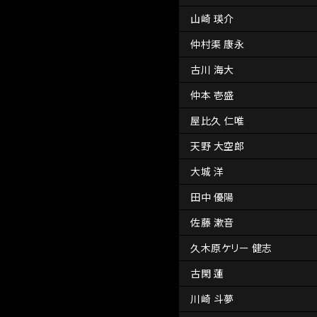
山崎 瑛介
仲村渠 康永
古川 海大
仲本 壱盛
屋比久 仁唯
天野 大空郎
大城 洋
田中 優陽
佐藤 漱音
久木原ケリー 健志
古閑 蓮
川崎 斗夢