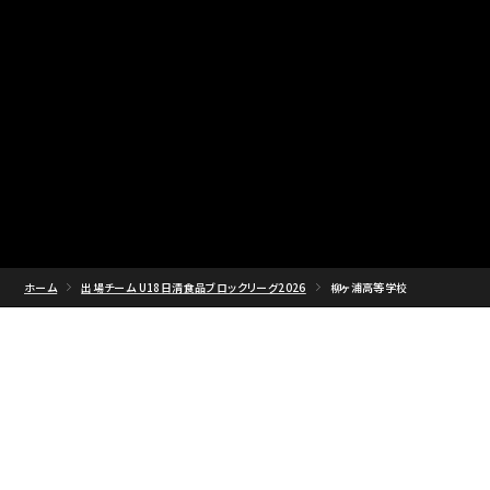
ホーム
出場チーム U18日清食品ブロックリーグ2026
柳ヶ浦高等学校