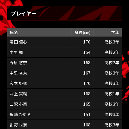
プレイヤー
氏名
身長
学年
(cm)
清田 優心
170
高校3年
中里 楓
154
高校2年
野原 悠奈
168
高校2年
中里 杏奈
167
高校3年
宮本 姫衣
170
高校3年
井上 実環
168
高校1年
三沢 心実
165
高校3年
永嶋 ひめる
151
高校3年
紺野 世奈
168
高校3年