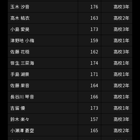
玉木 汐音
176
高校3年
高木 結衣
163
高校2年
小島 愛昊
173
高校3年
津野地 小梅
159
高校1年
佐藤 花穏
162
高校3年
笹生 三菜海
174
高校1年
手島 湖景
171
高校1年
佐藤 果音
164
高校2年
長谷川 琴音
166
高校1年
吉留 優
173
高校1年
鈴木 楽々
157
高校3年
小瀬澤 蒼空
165
高校2年