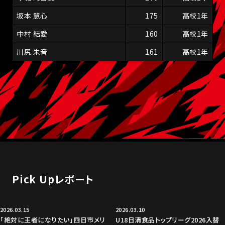
坂本 慧心
175
高校1年
中村 結愛
160
高校1年
川尻 朱音
161
高校1年
Pick Upレポート
2026.03.15
2026.03.10
「絶対に王者になりたい」四日市メリ
U18日清食品トップリーグ2026入替