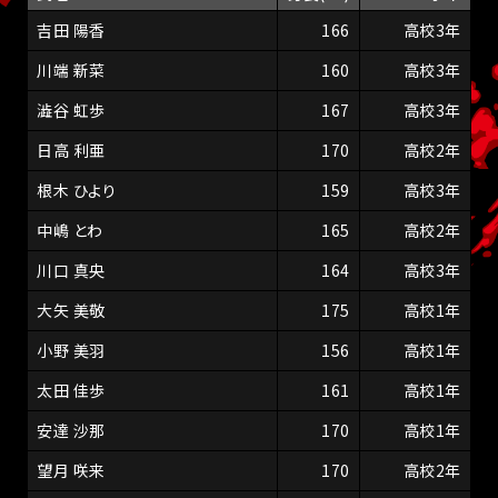
吉田 陽香
166
高校3年
川端 新菜
160
高校3年
澁谷 虹歩
167
高校3年
日高 利亜
170
高校2年
根木 ひより
159
高校3年
中嶋 とわ
165
高校2年
川口 真央
164
高校3年
大矢 美敬
175
高校1年
小野 美羽
156
高校1年
太田 佳歩
161
高校1年
安達 沙那
170
高校1年
望月 咲来
170
高校2年