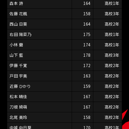
森本 詩
164
高校1年
佐藤 花楓
158
高校3年
西山 日葵
164
高校2年
右田 陽菜乃
175
高校1年
小林 蘭
174
高校1年
山下 藍
178
高校3年
伊藤 千寛
172
高校2年
戸田 宇美
163
高校2年
近藤 ひかり
159
高校2年
松本 晴佳
167
高校2年
刀根 綺萌
167
高校2年
北尾 美玲
158
高校2年
中城 向日葵
170
高校1年