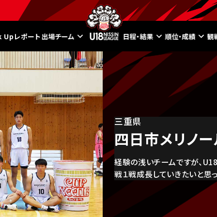
ck Upレポート
出場チーム
日程・結果
順位・成績
観
三重県
四日市メリノー
経験の浅いチームですが、U1
戦１戦成長していきたいと思っ