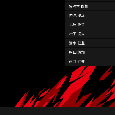
佐々木 優和
仲見 優汰
見垣 汐音
松下 凌大
清水 健豊
押田 悠翔
永井 健登