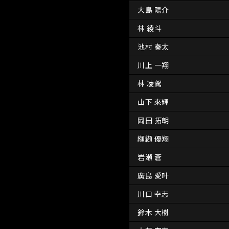
大島 陽介
林 綾斗
池村 奏太
川上 一翔
林 凌駕
山下 來輝
岡田 拓朗
纐纈 優翔
岩瀬 蒼
廣島 愛叶
川口 幸志
鈴木 大樹