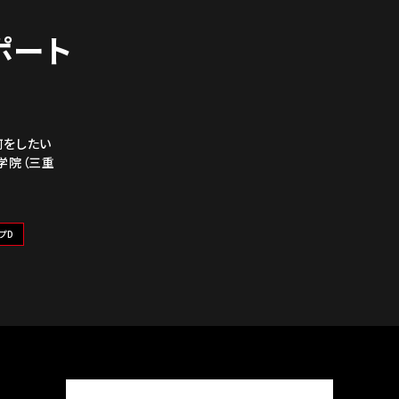
レポート
何をしたい
学院（三重
プD