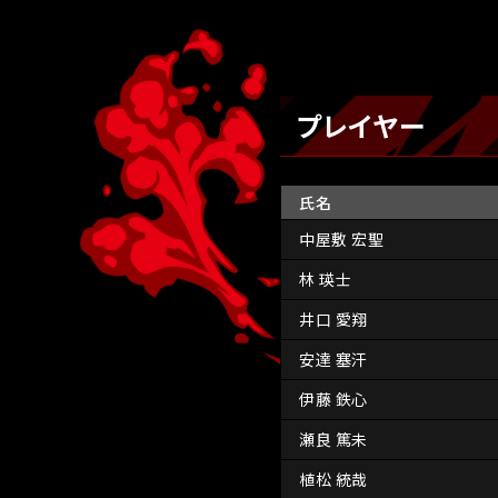
プレイヤー
氏名
中屋敷 宏聖
林 瑛士
井口 愛翔
安達 塞汗
伊藤 鉄心
瀬良 篤未
植松 統哉