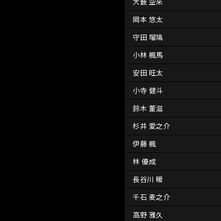
大薮 空來
岡本 悠太
守田 瑠璃
小林 楓馬
安田 旺太
小寺 健斗
鈴木 董滋
杉井 愛之介
伊藤 楓
林 優成
長谷川 暖
千石 麦之介
高野 雅久