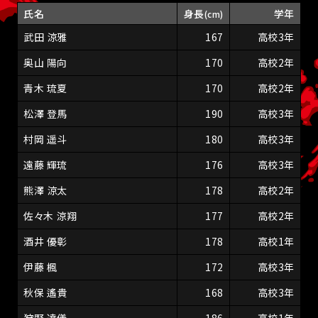
氏名
身長
学年
(cm)
武田 涼雅
167
高校3年
奥山 陽向
170
高校2年
青木 琉夏
170
高校2年
松澤 登馬
190
高校3年
村岡 遥斗
180
高校3年
遠藤 輝琉
176
高校3年
熊澤 涼太
178
高校2年
佐々木 涼翔
177
高校2年
酒井 優彰
178
高校1年
伊藤 楓
172
高校3年
秋保 遙貴
168
高校3年