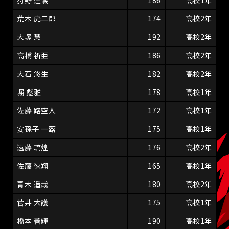
狩野 達儀
186
高校1年
荒木 虎二郎
174
高校2年
大塚 慧
192
高校2年
高橋 祈亜
186
高校2年
大石 悠生
182
高校2年
堀 彪雅
178
高校1年
佐藤 路空人
172
高校1年
安孫子 一蕗
175
高校1年
遠藤 琉煌
176
高校2年
佐藤 徠翔
165
高校1年
青木 遥哉
180
高校2年
菅井 大護
175
高校1年
橋本 善輝
190
高校1年