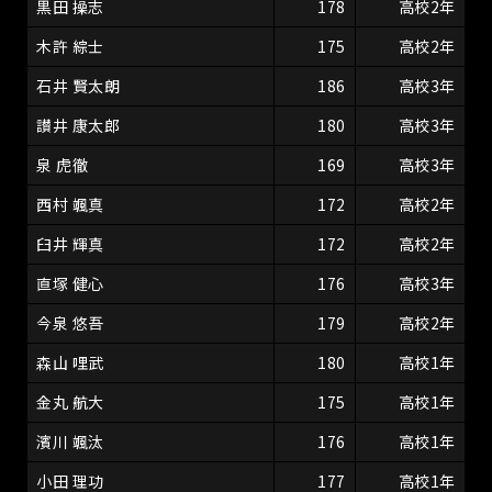
黒田 操志
178
高校2年
木許 綜士
175
高校2年
石井 賢太朗
186
高校3年
讃井 康太郎
180
高校3年
泉 虎徹
169
高校3年
西村 颯真
172
高校2年
臼井 輝真
172
高校2年
直塚 健心
176
高校3年
今泉 悠吾
179
高校2年
森山 哩武
180
高校1年
金丸 航大
175
高校1年
濱川 颯汰
176
高校1年
小田 理功
177
高校1年