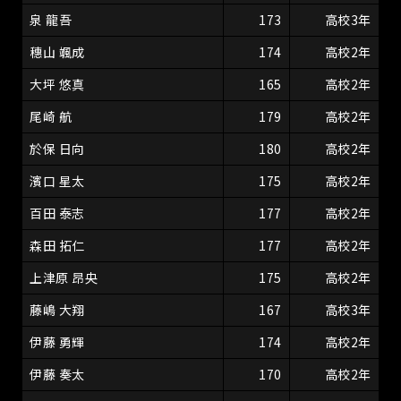
泉 龍吾
173
高校3年
穗山 颯成
174
高校2年
大坪 悠真
165
高校2年
尾崎 航
179
高校2年
於保 日向
180
高校2年
濱口 星太
175
高校2年
百田 泰志
177
高校2年
森田 拓仁
177
高校2年
上津原 昂央
175
高校2年
藤嶋 大翔
167
高校3年
伊藤 勇輝
174
高校2年
伊藤 奏太
170
高校2年