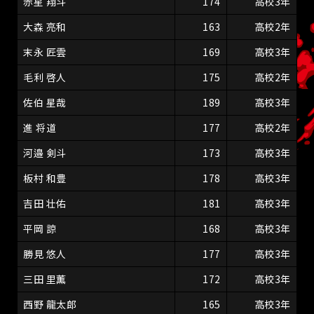
赤星 翔斗
174
高校3年
大森 亮和
163
高校2年
末永 匠雲
169
高校3年
毛利 啓人
175
高校2年
佐伯 星哉
189
高校3年
進 将道
177
高校2年
河邉 剣斗
173
高校3年
板村 和豊
178
高校3年
吉田 壮佑
181
高校3年
平岡 諒
168
高校3年
勝見 悠人
177
高校3年
三田 里薫
172
高校3年
西野 龍太郎
165
高校3年