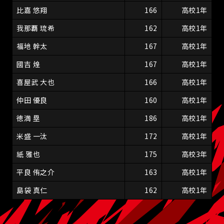
比嘉 悠翔
166
高校1年
我那覇 琉希
162
高校1年
福地 幹太
167
高校1年
國吉 煌
167
高校1年
喜屋武 大也
166
高校1年
仲田 優良
160
高校1年
徳満 塁
186
高校1年
米盛 一汰
172
高校1年
紙 雅也
175
高校3年
平良 侑之介
163
高校1年
島袋 真仁
162
高校1年