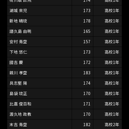
荷川取 匠飛
174
高校1年
湖城 來児
173
高校1年
新地 晴琉
178
高校1年
譜久島 由晄
165
高校1年
安村 青空
157
高校1年
下地 悠仁
173
高校1年
國吉 慶
172
高校1年
親川 孝空
183
高校1年
具志堅 陽
174
高校1年
島袋 琉正
170
高校1年
比嘉 俊百和
171
高校1年
渡久地 政教
170
高校1年
末吉 青空
182
高校2年