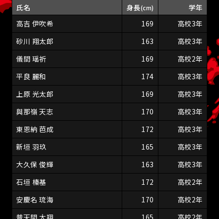
氏名
身長
学年
(cm)
高吉 伊吹希
169
高校3年
砂川 翔太郎
163
高校3年
儀間 瑶祈
169
高校2年
平良 麗和
174
高校3年
上原 光太郎
169
高校3年
與那嶺 天志
170
高校3年
東恩納 芭成
172
高校3年
新垣 羽玖
165
高校3年
大久保 俊輝
163
高校3年
石垣 榛基
172
高校2年
安慶名 琉海
170
高校2年
普天間 大翔
165
高校2年