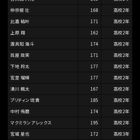
仲宗根 壮
168
高校2年
比嘉 結叶
171
高校2年
上原 翔
162
高校2年
渡具知 海斗
174
高校2年
呉屋 政実
171
高校2年
下地 羚太
177
高校2年
宮里 瑠輝
177
高校2年
湧川 楓太
167
高校2年
ブリティン 琉貴
185
高校2年
中村 侑磨
174
高校2年
マクミラン アレックス
195
高校2年
宮城 星也
172
高校3年