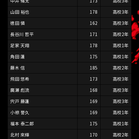
中井 脩太
173
高校3年
山田 裕也
178
高校3年
徳田 憐
162
高校3年
長谷川 哲平
171
高校2年
足家 天翔
178
高校1年
角田 蓮
175
高校1年
藤木 信
185
高校2年
飛田 悠希
173
高校3年
廣瀬 彪流
168
高校3年
宍戸 藤蓮
169
高校3年
小椋 誉久
169
高校1年
福本 泰二郎
175
高校1年
北村 來輝
170
高校2年