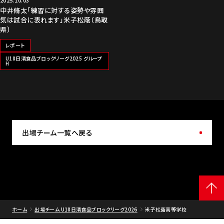
2025.10.03
中井脩太「練習に対する姿勢や雰囲
気は試合に表れます」米子松蔭（鳥取
県）
レポート
U18日清食品ブロックリーグ2025 グループ
H
出場チーム一覧へ戻る
ホーム
出場チーム U18日清食品ブロックリーグ2026
米子松蔭高等学校