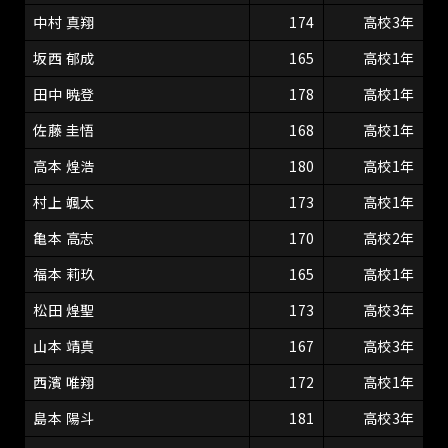
中村 真翔
174
高校3年
坂西 郁成
165
高校1年
田中 暁登
178
高校1年
佐藤 圭悟
168
高校1年
高本 煌浩
180
高校1年
村上 颯太
173
高校1年
亀本 高志
170
高校2年
福本 莉玖
165
高校1年
松田 煌聖
173
高校3年
山本 靖真
167
高校3年
西濱 唯翔
172
高校1年
島本 陽斗
181
高校3年