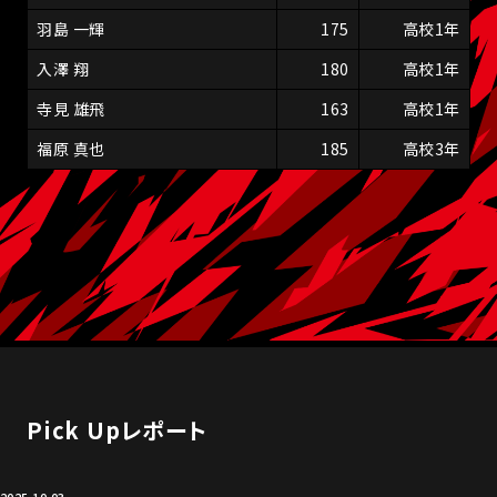
羽島 一輝
175
高校1年
入澤 翔
180
高校1年
寺見 雄飛
163
高校1年
福原 真也
185
高校3年
Pick Upレポート