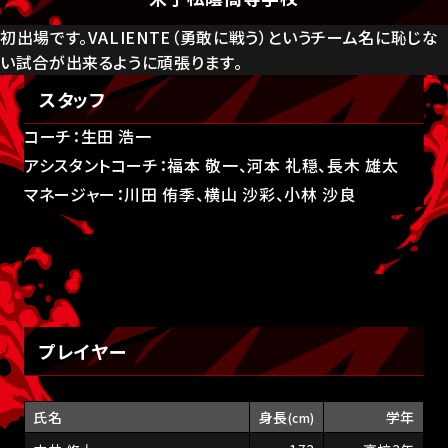
初出場です。VALIENTE（勇敢に戦う）というチーム名に恥じな
い試合が出来るように頑張ります。
スタッフ
コーチ：生田 浩一
アシスタントコーチ：福本 敬一、河本 礼穏、長木 雄太
マネージャー：川田 侑季、横山 沙彩、小林 沙良
プレイヤー
氏名
身長
学年
(cm)