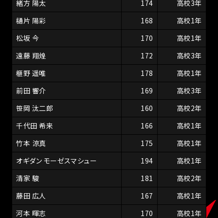
緒方 陽太
174
高校3年
樋片 陽彩
168
高校1年
松坂 今
170
高校1年
遠藤 翔煌
172
高校3年
榧野 遥唯
178
高校1年
前田 響介
169
高校3年
笹岡 汰二郎
160
高校2年
千代田 希来
166
高校1年
竹本 涼真
175
高校1年
オギダン モーゼスマシュー
194
高校1年
清家 駿
181
高校2年
藤田 広人
167
高校1年
河本 暉志
170
高校1年