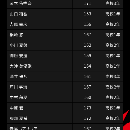
岡本 侑季奈
171
高校3年
山口 和香
153
高校1年
吉原 幸来
156
高校2年
楢崎 悠
167
高校1年
小川 夏鈴
162
高校2年
御厨 安澄
159
高校1年
大津 美優歌
164
高校1年
酒井 優乃
161
高校3年
芹川 宇海
167
高校2年
中村 萌夏
160
高校2年
中原 碧
173
高校1年
服部 夏希
172
高校2年
寺島 リアナリア
167
高校2年