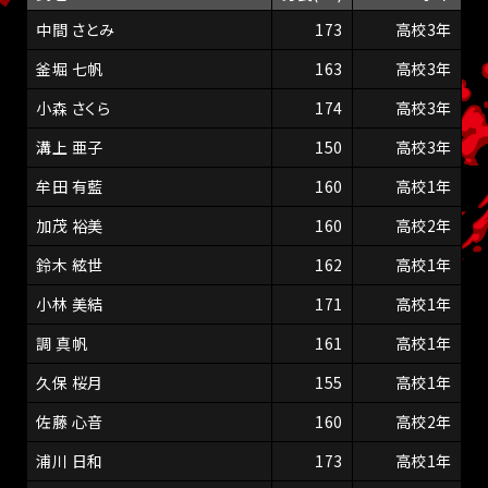
中間 さとみ
173
高校3年
釜堀 七帆
163
高校3年
小森 さくら
174
高校3年
溝上 亜子
150
高校3年
牟田 有藍
160
高校1年
加茂 裕美
160
高校2年
鈴木 絃世
162
高校1年
小林 美結
171
高校1年
調 真帆
161
高校1年
久保 桜月
155
高校1年
佐藤 心音
160
高校2年
浦川 日和
173
高校1年