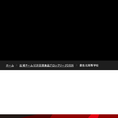
ホーム
出場チーム U18日清食品ブロックリーグ2026
倉吉北高等学校