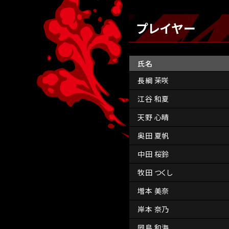
プレイヤー
氏名
長綱 茉咲
江谷 和夏
天野 心晴
奥田 夏帆
中田 桜鈴
牧田 つくし
増本 美奈
岸本 奈乃
岡島 和海