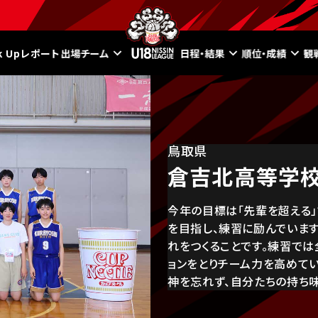
ck Upレポート
出場チーム
日程・結果
順位・成績
観
鳥取県
倉吉北高等学
今年の目標は「先輩を超える
を目指し、練習に励んでいま
れをつくることです。練習で
ョンをとりチーム力を高めてい
神を忘れず、自分たちの持ち