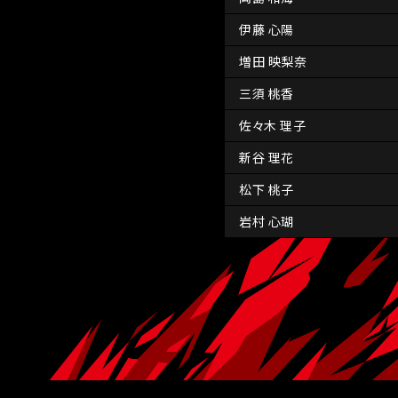
伊藤 心陽
増田 映梨奈
三須 桃香
佐々木 理子
新谷 理花
松下 桃子
岩村 心瑚